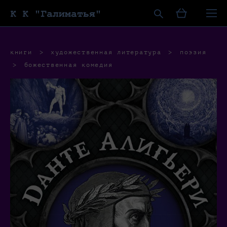
К К "Галиматья"
книги
>
художественная литература
>
поэзия
>
божественная комедия