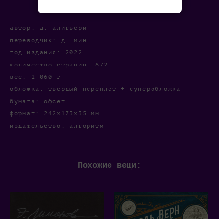
автор: д. алигьери
переводчик: д. мин
год издания: 2022
количество страниц: 672
вес: 1 060 г
обложка: твердый переплет + суперобложка
бумага: офсет
формат: 242x173x35 мм
издательство: алгоритм
Похожие вещи: