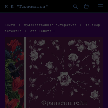
К К "Галиматья"
книги
>
художественная литература
>
триллер,
детектив
>
франкенштейн