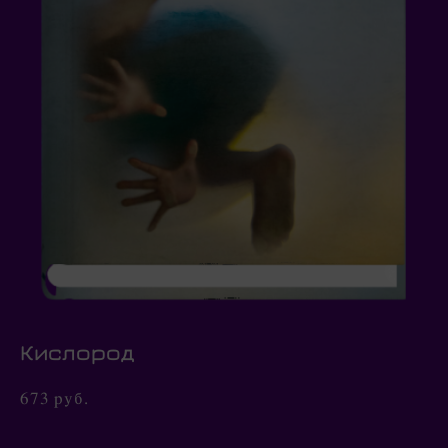
Кислород
673 pуб.