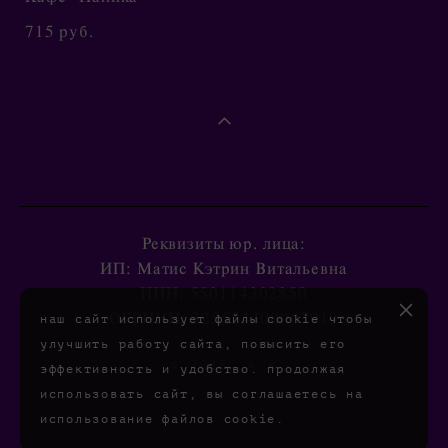
715 pуб.
Реквизиты юр. лица:
ИП: Матис Кэтрин Витальевна
ИНН: 550114302850
ОГРНИП: 325554300007919
наш сайт использует файлы cookie чтобы
улучшить работу сайта, повысить его
© 2026. к к
эффективность и удобство. продолжая
использовать сайт, вы соглашаетесь на
использование файлов cookie.
сайт от vigbo