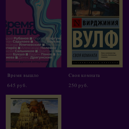
Время вышло
Своя комната
645 pуб.
250 pуб.