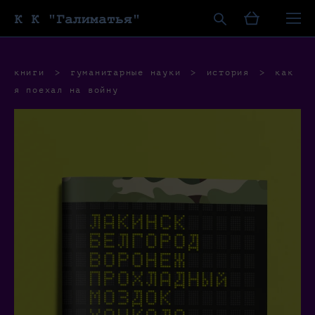
К К "Галиматья"
книги
>
гуманитарные науки
>
история
>
как
я поехал на войну