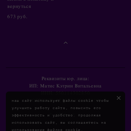
вернуться
673 pуб.
Реквизиты юр. лица:
ИП: Матис Кэтрин Витальевна
ИНН: 550114302850
ОГРНИП: 325554300007919
наш сайт использует файлы cookie чтобы
улучшить работу сайта, повысить его
© 2026. к к
эффективность и удобство. продолжая
использовать сайт, вы соглашаетесь на
использование файлов cookie.