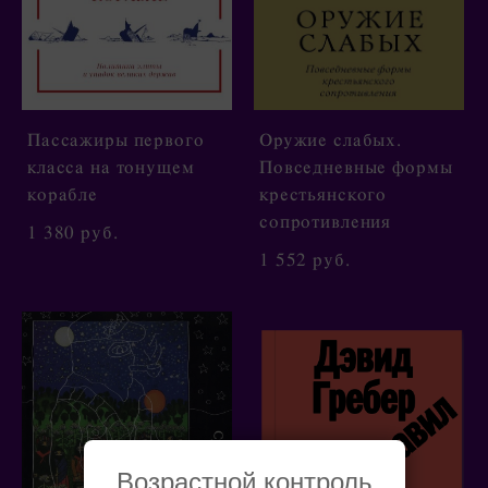
Пассажиры первого
Оружие слабых.
класса на тонущем
Повседневные формы
корабле
крестьянского
сопротивления
1 380 pуб.
1 552 pуб.
Возрастной контроль