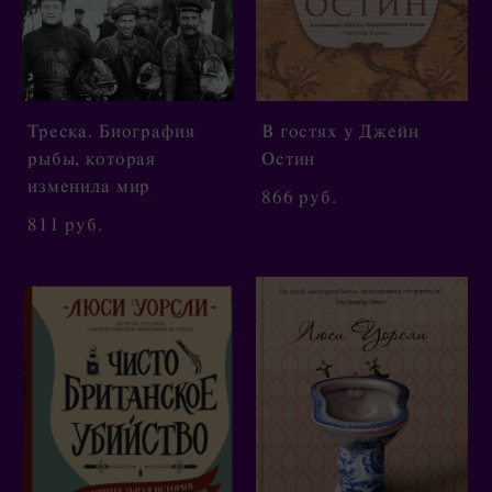
Треска. Биография
В гостях у Джейн
рыбы, которая
Остин
изменила мир
866 pуб.
811 pуб.