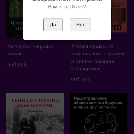
Вам есть 18 лет?
Да
Нет
Четвёртая мировая
Утопия правил. О
война
технологиях, глупости
и тайном обаянии
660 pуб.
бюрократии
605 pуб.