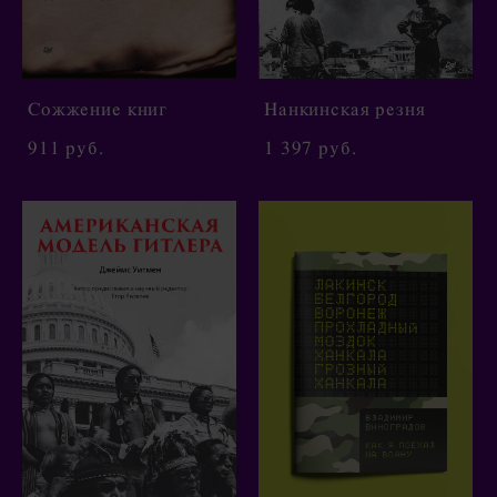
Сожжение книг
Нанкинская резня
911 pуб.
1 397 pуб.