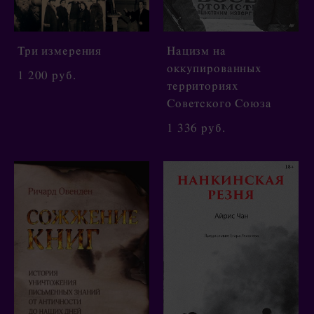
Три измерения
Нацизм на
оккупированных
1 200 pуб.
территориях
Советского Союза
1 336 pуб.