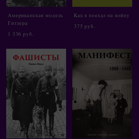
Американская модель
Как я поехал на войну
Гитлера
375 pуб.
1 336 pуб.