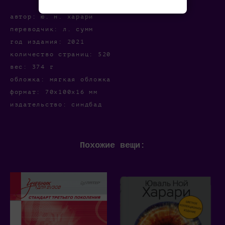
автор: ю. н. харари
переводчик: л. сумм
год издания: 2021
количество страниц: 520
вес: 374 г
обложка: мягкая обложка
формат: 70х100х16 мм
издательство: синдбад
Похожие вещи: