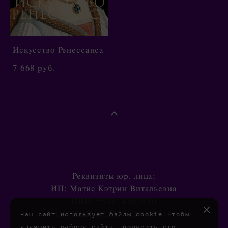
Искусство Ренессанса
7 668 pуб.
Реквизиты юр. лица:
ИП: Матис Кэтрин Витальевна
ИНН: 550114302850
ОГРНИП: 325554300007919
наш сайт использует файлы cookie чтобы
улучшить работу сайта, повысить его