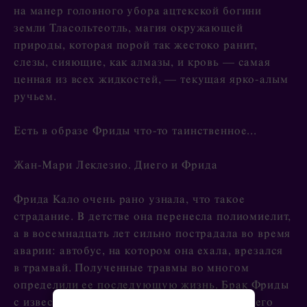
на манер головного убора ацтекской богини
земли Тласольтеотль, магия окружающей
природы, которая порой так жестоко ранит,
слезы, сияющие, как алмазы, и кровь — самая
ценная из всех жидкостей, — текущая ярко-алым
ручьем.
Есть в образе Фриды что-то таинственное...
Жан-Мари Леклезио. Диего и Фрида
Фрида Кало очень рано узнала, что такое
страдание. В детстве она перенесла полиомиелит,
а в восемнадцать лет сильно пострадала во время
аварии: автобус, на котором она ехала, врезался
в трамвай. Полученные травмы во многом
определили ее последующую жизнь. Брак Фриды
с известным мексиканским живописцем Диего